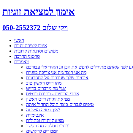
אימון למציאת זוגיות
ויקי שלום 050-2552372
ראשי
אימון ליצירת זוגיות
מפגשים וסדנאות קרובות
סרטוני הדרכה
מאמרים
ע לפני שאתם מתחילים לחפש את הבן זוג האידיאלי עבורכם
מה אני רוצה/מה אני צריכה בזוגיות
איכויות שלך שגוברות על החסרונות
מהו דייט ראשון טוב
על מה מדברים בדייט?
אתרי הכרויות - כתיבת כרטיס
מציאת זוגיות דייט ראשון
טיפים לגברים-כיצד תוכל התחיל איתה
איך מאיה הצליחה?
אינטימיות
מציאת זוגיות ובתולות
זוגיות וסלסה מה הקשר?
המכורים לריגושים