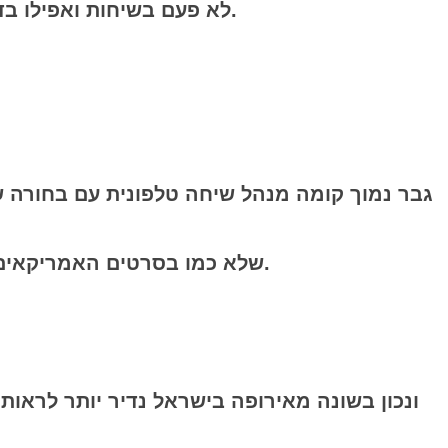
​לא פעם בשיחות ואפילו בדייטים אנחנו מרוכזים במה שאין לנו. (שיער/כסף/גובה/השכלה/יותר מידי משקל/גיל מתאים ועוד).
​גבר נמוך קומה מנהל שיחה טלפונית עם בחורה 
​שלא כמו בסרטים האמריקאים בהם הכל ורוד, הסרט מביא גם את הקושי, וההתמודדויות בדרך אינטליגנטית מעוררת מחשבה.
​ונכון בשונה מאירופה בישראל נדיר יותר לראות