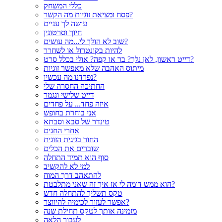
כללי המשחק
פסח ומציאת זוגיות מה הקשר?
עושה לך עניים
חיוך וסרטונין
שוב לא הולך לי...מה עושים?
להיות בקונטרול או לשחרר
דייט ראשון, לאן נלך? בר או קפה? אולי בכלל סרט?
מיתוס האהבה שלא מאפשר זוגיות
נפרדנו מה עכשיו?
החתיכה החסרה שלי
דייט שלישי ונגמר
איזה פחד... על פחדים
אני בוחרת בחופש
טינדר של סבא וסבתא
אחרי החגים
החור בגיגית הזוגית
שוברים את הכלים
סוף הוא תמיד התחלה
למי לא להקשיב
להתאהב דרך המוח
הוא ממש דומה לי אז איך זה שאני מתלבטת?
טקס תשליך להתחלה חדש
אפשר לעזור לכימיה להיווצר?
מזמינה אותך לטקס תחילת שנה
לעבור הלאה