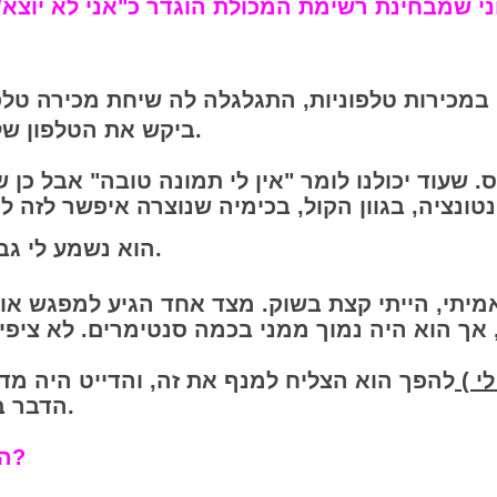
י שמבחינת רשימת המכולת הוגדר כ"אני לא יוצא/ת
 במכירות טלפוניות, התגלגלה לה שיחת מכירה טלפ
ביקש את הטלפון שלי ומשם התחיל "רומן טלפוני" במשך שבועות.
ס. שעוד יכולנו לומר "אין לי תמונה טובה" אבל כן ש
​​הוא נשמע לי גבר מצחיק, מקסים, בטוח בעצמו, טיזר לא קטן.
אמיתי, הייתי קצת בשוק.
​מצד אחד הגיע למפגש או
י )
להפך הוא הצליח למנף את זה, והדייט היה מד
הדבר ברשימת המכולת שלי נפגשנו לא מעט פעמים.
האם שאלתם את עצמכם מהם האיכויות שלכם?