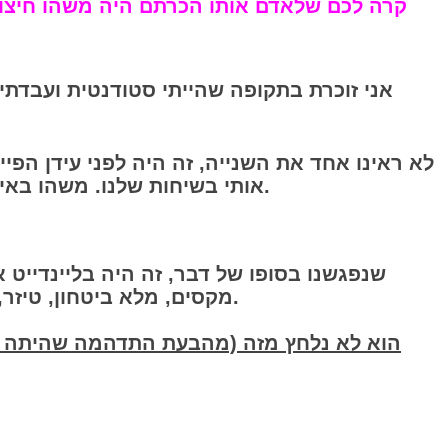
קר
ה לכם שלאד​ם אותו הכרתם היה משהו חיצונ
אני זוכרת בתקופה שהייתי סטודנטית ועבדתי
​לא ראינו אחד את השנייה, זה היה לפני עידן הפיי
אותי בשיחות שלנו. משהו באינטונציה, בגוון הקול, בכימיה שנוצרה איפשר לזה להמשיך. הייתי סקרנית אבל חששתי להתאכזב.
​שנפגשנו בסופו של דבר, זה היה בליינדייט 
מקסים, מלא ביטחון, טיזר, אך הוא היה נמוך ממני בכמה סנטימרים. לא ציפיתי לזה וזה הפריע לי מאוד ברגעים הראשונים.
הוא לא נלחץ מזה (מהבעת התדהמה שהיתה ל