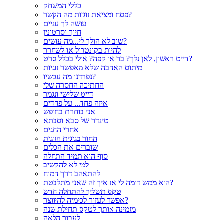
כללי המשחק
פסח ומציאת זוגיות מה הקשר?
עושה לך עניים
חיוך וסרטונין
שוב לא הולך לי...מה עושים?
להיות בקונטרול או לשחרר
דייט ראשון, לאן נלך? בר או קפה? אולי בכלל סרט?
מיתוס האהבה שלא מאפשר זוגיות
נפרדנו מה עכשיו?
החתיכה החסרה שלי
דייט שלישי ונגמר
איזה פחד... על פחדים
אני בוחרת בחופש
טינדר של סבא וסבתא
אחרי החגים
החור בגיגית הזוגית
שוברים את הכלים
סוף הוא תמיד התחלה
למי לא להקשיב
להתאהב דרך המוח
הוא ממש דומה לי אז איך זה שאני מתלבטת?
טקס תשליך להתחלה חדש
אפשר לעזור לכימיה להיווצר?
מזמינה אותך לטקס תחילת שנה
לעבור הלאה