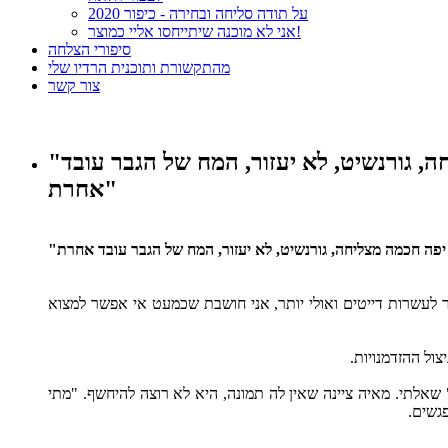
על תודה סליחה ובחירה - כיפור 2020
אני לא מוכנה שיתייחסו אליי כמוצר!
סיפורי הצלחה
מהתקשורת ותוכנית הרדיו שלי
צור קשר
"אני חושבת שכמעט אי אפשר למצוא בכלל זוגיות נורמאלית לצערי כמה שתהיי יפה חכמה מצליחה, גורנשיט, לא יעזור, המח של הגבר עובד
אחרת"
פה חכמה מצליחה, גורנשיט, לא יעזור, המח של הגבר עובד אחרת"
נו הראשונה. שביקשתי שתספר לי על הדבר שהכי מאפיין אותה היא בחרה להתחיל ב"אני רווקה בת 36, יצאתי כבר לעשרות דייטים ואולי יותר, אני חושבת שכמעט אי אפשר למצוא
ול ההזדמנויות.
שאלתי. מאיה ציינה שאין לה תמונה, היא לא רוצה להיחשף. "מתי
פגשים.