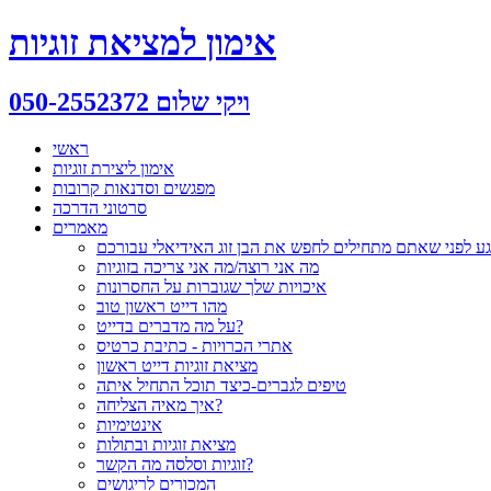
אימון למציאת זוגיות
ויקי שלום 050-2552372
ראשי
אימון ליצירת זוגיות
מפגשים וסדנאות קרובות
סרטוני הדרכה
מאמרים
ע לפני שאתם מתחילים לחפש את הבן זוג האידיאלי עבורכם
מה אני רוצה/מה אני צריכה בזוגיות
איכויות שלך שגוברות על החסרונות
מהו דייט ראשון טוב
על מה מדברים בדייט?
אתרי הכרויות - כתיבת כרטיס
מציאת זוגיות דייט ראשון
טיפים לגברים-כיצד תוכל התחיל איתה
איך מאיה הצליחה?
אינטימיות
מציאת זוגיות ובתולות
זוגיות וסלסה מה הקשר?
המכורים לריגושים