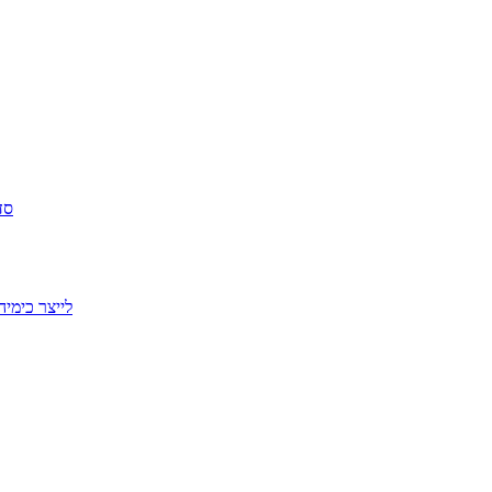
סדנ
לייצר כימי