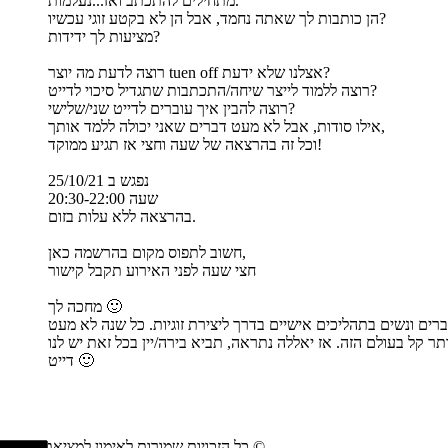
מתחילים להתכתב ואז...נעלמות.
הן כותבות לך שאתה נחמד, אבל הן לא בקטע זוגי עכשיו?
מציעות לך ידידות?
רוצה לדעת מה יוצר tuen off אצלנו שלא ידעת?
רוצה ללמוד לייצר שיחה/התכתבות שתגדיל סיכוי לדייט?
רוצה להבין איך עוברים לדייט שני/שלישי?
אילו סודות, אבל לא מעט דברים שאני יכולה ללמד אותך,
וכל זה בהרצאה של שעה וחצי אז תגיע ממוקד!
נפגש ב 25/10/21
שעה 20:30-22:00
בהרצאה ללא עלות בזום.
חשוב לתפוס מקום בהרשמה כאן,
חצי שעה לפני האירוע תקבל קישור
מחכה לך 🙂
, אז קוראים לי ויקי שלום זלוסקי אני עובדת סוציאלית, מאמנת בכירה, מומחית ליצירת זוגיות. מלווה כבר מעל 12 שנים גברים ונשים בתהליכים אישיים בדרך ליצירת זוגיות. כל שנה לא מעט
לגברים ונשים יהיה יותר קל בעולם הזה. אז יאללה נתראה, תביא בירה/יין בכל זאת יש לנו
דייט 🙂
כל הזכויות שמורות לאימון למציאת זוגיות ©